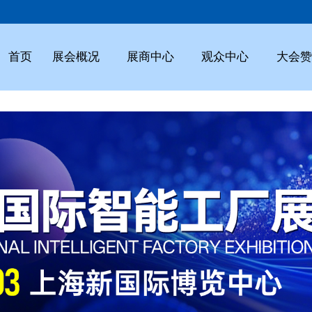
首页
展会概况
展商中心
观众中心
大会赞
展会
流程
注册
日程
范围
参观
优势
论坛
路线
现场
展商
服务
投放
价格