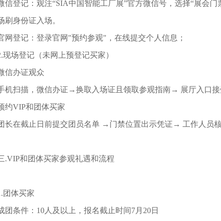
微信登记：观注“SIA中国智能工厂展”官方微信号，选择“展会
场刷身份证入场。
官网登记：登录官网"预约参观"，在线提交个人信息；
2.现场登记（未网上预登记买家）
微信办证观众
手机扫描，微信办证→换取入场证且领取参观指南→ 展厅入口
预约VIP和团体买家
团长在截止日前提交团员名单 →门禁位置出示凭证→ 工作人员
三.VIP和团体买家参观礼遇和流程
1.团体买家
成团条件：10人及以上，报名截止时间7月20日