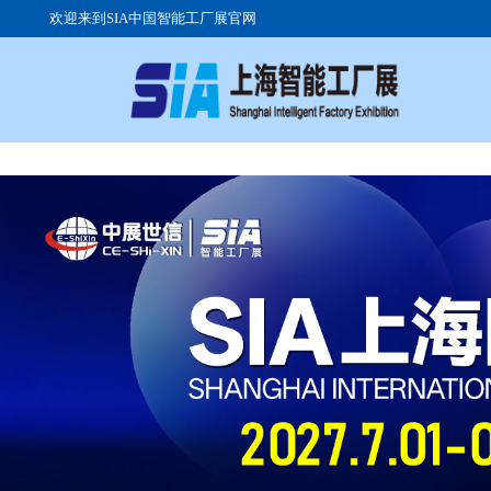
欢迎来到SIA中国智能工厂展官网
关于
参展
参观
展会
展品
组团
展馆
高峰
交通
展会
往届
签证
广告
展位