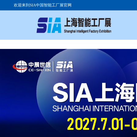
欢迎来到SIA中国智能工厂展官网
关于
参展
参观
展会
展品
组团
展馆
高峰
交通
展会
往届
签证
广告
展位