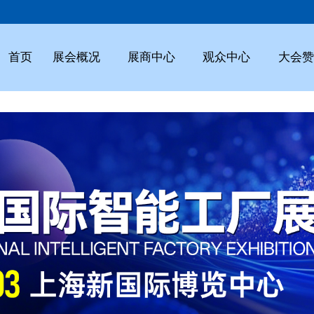
首页
展会概况
展商中心
观众中心
大会赞
展会
流程
注册
日程
范围
参观
优势
论坛
路线
现场
展商
服务
投放
价格