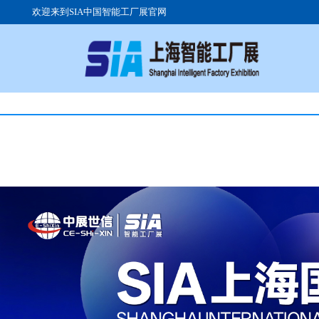
欢迎来到SIA中国智能工厂展官网
关于展会
参展流程
参观注册
展会日程
展品范围
组团参观
展馆优势
高峰论坛
交通路线
展会现场
往届展商
签证服务
广告投放
展位价格