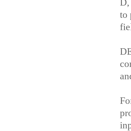
D,
to
fi
DE
co
an
Fo
pr
in