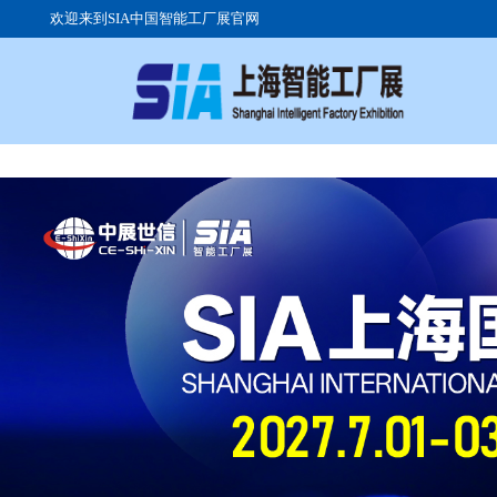
欢迎来到SIA中国智能工厂展官网
关于展会
参展流程
参观注册
展会日程
展品范围
组团参观
展馆优势
高峰论坛
交通路线
展会现场
往届展商
签证服务
广告投放
展位价格