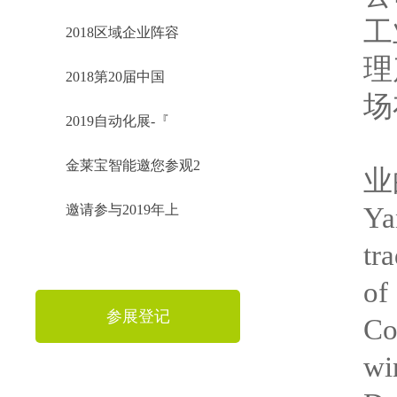
工
2018区域企业阵容
理
2018第20届中国
场
2019自动化展-『
德
金莱宝智能邀您参观2
业
Ya
邀请参与2019年上
tr
of
参展登记
Co
wi